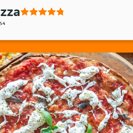
izza
054