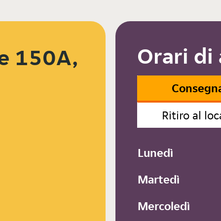
Orari di
se 150A,
Consegn
Ritiro al loc
Lunedì
Martedì
Mercoledì