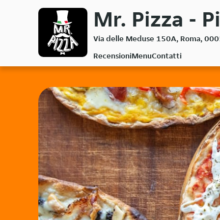
Passa
Mr. Pizza - P
al
contenuto
Via delle Meduse 150A, Roma, 00
principale
Recensioni
Menu
Contatti